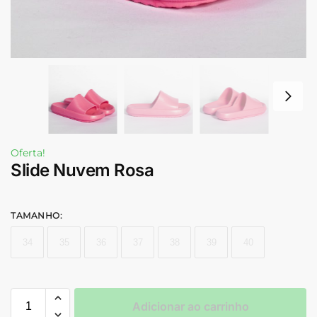
Oferta!
Slide Nuvem Rosa
TAMANHO
:
34
35
36
37
38
39
40
Adicionar ao carrinho