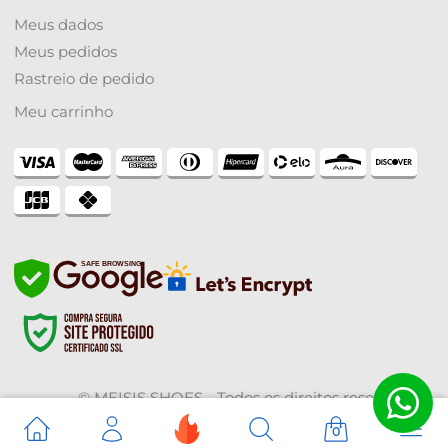
Meus dados
Meus pedidos
Rastreio de pedido
Meu carrinho
SAFE BROWSING
© MEISIS SHOES - Todos os direitos reservados -
Desenvolvido por:
ZHF Mídia Digital
0