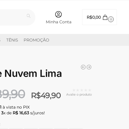
Pesquisar
R$
0,00
0
Minha Conta
S
TÊNIS
PROMOÇÃO
e Nuvem Lima
89,90
★★★★★
R$
49,90
Avalie o produto
1
à vista no PIX
é
3
x de
R$ 16,63
s/juros!
: