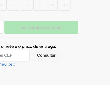
35
36
37
38
39
40
Adicionar ao carrinho
o frete e o prazo de entrega:
Consultar
meu cep