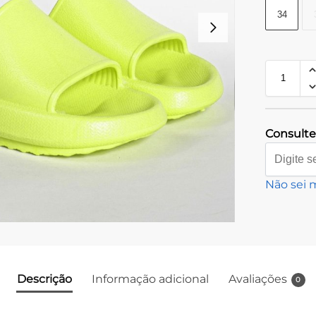
34
Consulte 
Não sei 
Descrição
Informação adicional
Avaliações
0