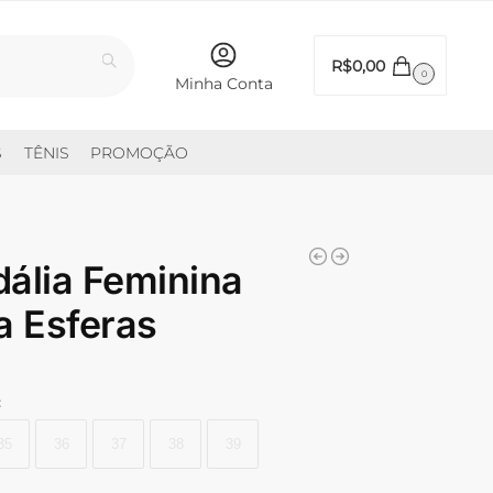
Pesquisar
R$
0,00
0
Minha Conta
S
TÊNIS
PROMOÇÃO
ália Feminina
a Esferas
:
35
36
37
38
39