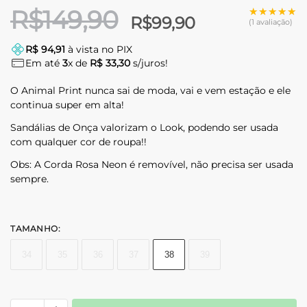
R$
149,90
★★★★★
★★★★★
R$
99,90
(1 avaliação)
R$ 94,91
à vista no PIX
Em até
3
x de
R$ 33,30
s/juros!
O Animal Print nunca sai de moda, vai e vem estação e ele
continua super em alta!
Sandálias de Onça valorizam o Look, podendo ser usada
com qualquer cor de roupa!!
Obs: A Corda Rosa Neon é removível, não precisa ser usada
sempre.
TAMANHO
:
34
35
36
37
38
39