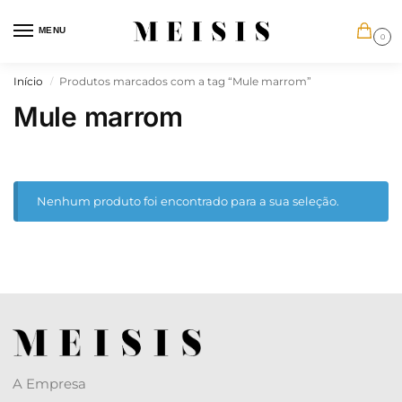
MENU
0
Início
Produtos marcados com a tag “Mule marrom”
/
Mule marrom
Nenhum produto foi encontrado para a sua seleção.
A Empresa