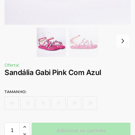
Oferta!
Sandália Gabi Pink Com Azul
TAMANHO
:
34
35
36
37
38
39
Adicionar ao carrinho