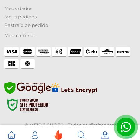
Meus dados
Meus pedidos
Rastreio de pedido
Meu carrinho
SAFE BROWSING
© MEISIS SHOES - Todos os direitos reservados -
Desenvolvido por:
ZHF Mídia Digital
0