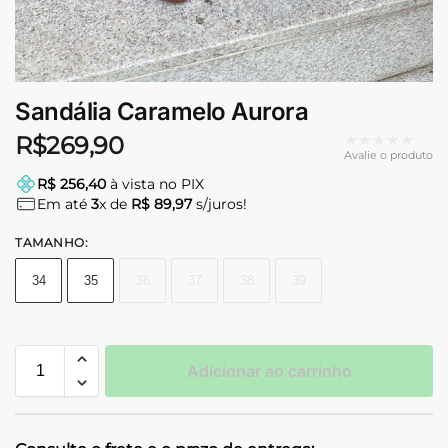
Sandália Caramelo Aurora
★★★★★
R$
269,90
Avalie o produto
R$ 256,40
à vista no PIX
Em até
3
x de
R$ 89,97
s/juros!
TAMANHO
:
34
35
36
37
38
39
Adicionar ao carrinho