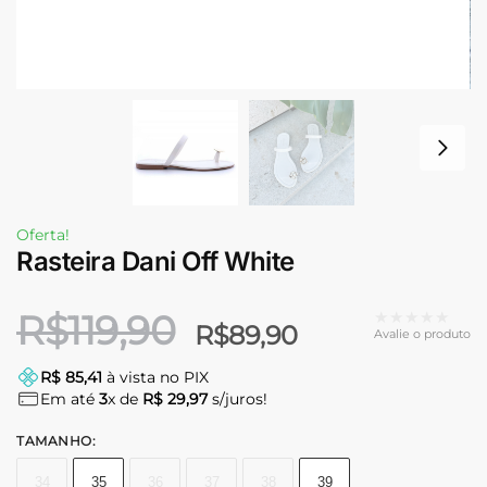
Oferta!
Rasteira Dani Off White
R$
119,90
★★★★★
R$
89,90
Avalie o produto
R$ 85,41
à vista no PIX
Em até
3
x de
R$ 29,97
s/juros!
TAMANHO
:
34
35
36
37
38
39