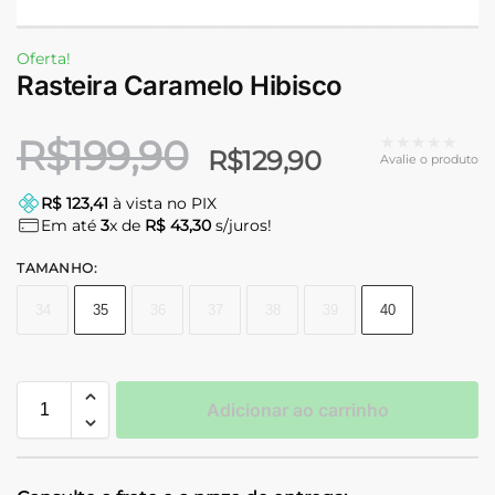
Oferta!
Rasteira Caramelo Hibisco
R$
199,90
★★★★★
R$
129,90
Avalie o produto
R$ 123,41
à vista no PIX
Em até
3
x de
R$ 43,30
s/juros!
TAMANHO
:
34
35
36
37
38
39
40
Adicionar ao carrinho