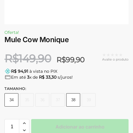
Oferta!
Mule Cow Monique
R$
149,90
★★★★★
R$
99,90
Avalie o produto
R$ 94,91
à vista no PIX
Em até
3
x de
R$ 33,30
s/juros!
TAMANHO
:
34
35
36
37
38
39
Adicionar ao carrinho