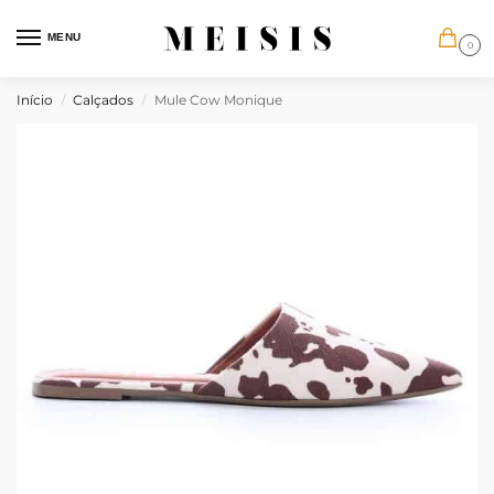
MENU
0
Início
Calçados
Mule Cow Monique
/
/