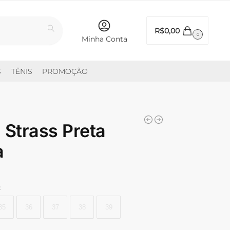
Pesquisar
R$
0,00
0
Minha Conta
S
TÊNIS
PROMOÇÃO
 Strass Preta
a
:
35
36
37
38
39