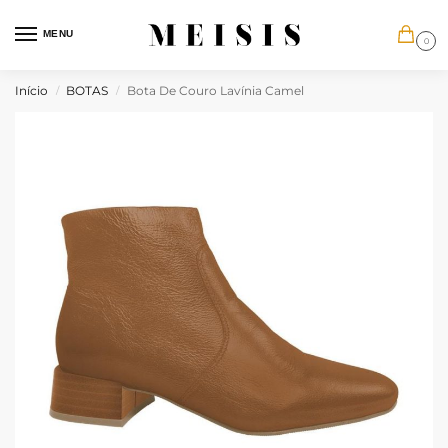
MENU
0
Início
BOTAS
Bota De Couro Lavínia Camel
/
/