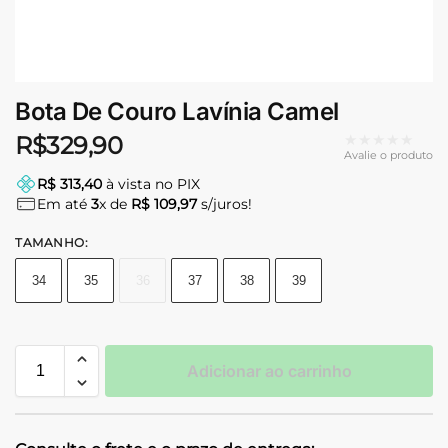
Bota De Couro Lavínia Camel
★★★★★
R$
329,90
Avalie o produto
R$ 313,40
à vista no PIX
Em até
3
x de
R$ 109,97
s/juros!
TAMANHO
:
34
35
36
37
38
39
Adicionar ao carrinho