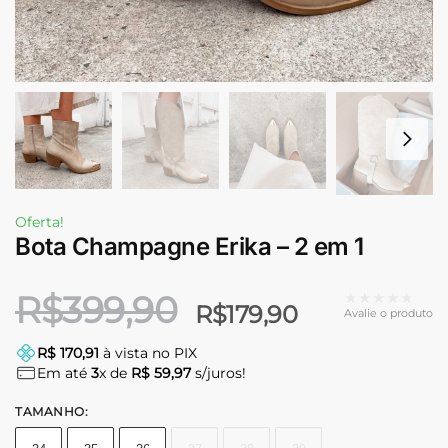
Oferta!
Bota Champagne Erika – 2 em 1
R$
399,90
★★★★★
R$
179,90
Avalie o produto
R$ 170,91
à vista no PIX
Em até
3
x de
R$ 59,97
s/juros!
TAMANHO
: