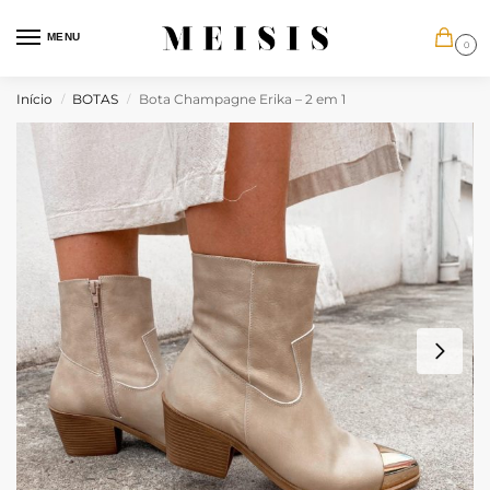
MENU
0
Início
BOTAS
Bota Champagne Erika – 2 em 1
/
/